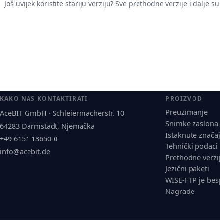
Još uvijek koristite stariju verziju? Sve prethodne verzije i dalje
KAKO NAS KONTAKTIRATI
PROIZVOD
Preuzimanje
AceBIT GmbH · Schleiermacherstr. 10
Snimke zaslona
64283 Darmstadt, Njemačka
Istaknute znača
+49 6151 13650-0
Tehnički podaci
info@acebit.de
Prethodne verzi
Jezični paketi
WISE-FTP je bes
Nagrade