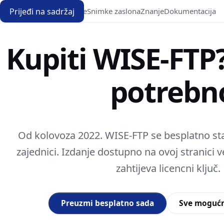
Prijeđi na sadržaj
Preuzimanje
Snimke zaslona
Znanje
Dokumentacija
Kupiti WISE-FTP?
potrebn
Od kolovoza 2022. WISE-FTP se besplatno sta
zajednici. Izdanje dostupno na ovoj stranici ve
zahtijeva licencni ključ.
Preuzmi besplatno sada
Sve mogućn