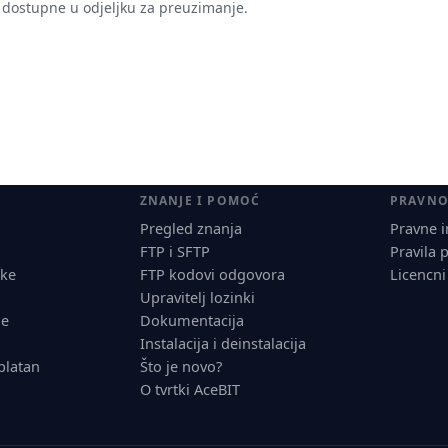
 su dostupne u odjeljku za preuzimanje.
ZNANJE I POMOĆ
PRAVN
Pregled znanja
Pravne i
FTP i SFTP
Pravila 
jke
FTP kodovi odgovora
Licencni
Upravitelj lozinki
je
Dokumentacija
Instalacija i deinstalacija
platan
Što je novo?
O tvrtki AceBIT