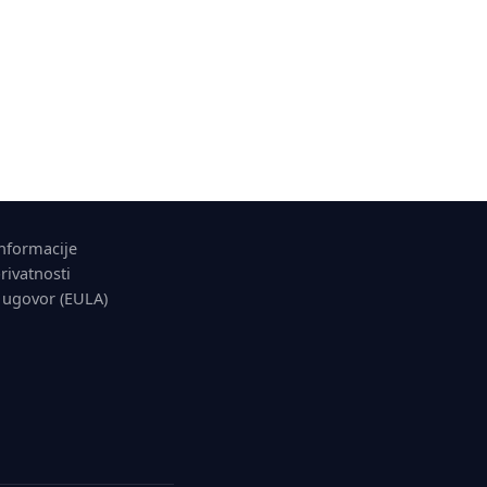
O
nformacije
privatnosti
 ugovor (EULA)