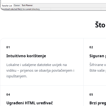
Što
01
02
Intuitivno korištenje
Siguran 
Lokalne i udaljene datoteke uvijek na
Šifrirane 
vidiku – prijenos se obavlja povlačenjem i
štite vaše
ispuštanjem.
04
05
Ugrađeni HTML uređivač
Brzi pre