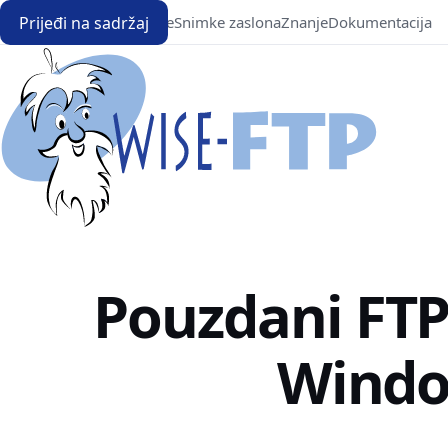
Prijeđi na sadržaj
Preuzimanje
Snimke zaslona
Znanje
Dokumentacija
Pouzdani FTP 
Wind