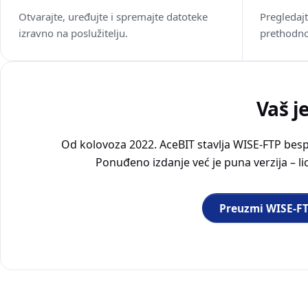
Otvarajte, uređujte i spremajte datoteke
Pregledaj
izravno na poslužitelju.
prethodno
Vaš j
Od kolovoza 2022. AceBIT stavlja WISE-FTP besp
Ponuđeno izdanje već je puna verzija – lic
Preuzmi WISE-F