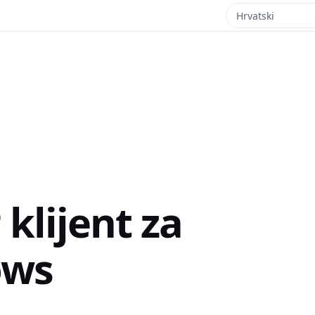
klijent za
ows