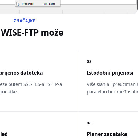
ZNAČAJKE
 WISE-FTP može
03
prijenos datoteka
Istodobni prijenosi
veze putem SSL/TLS-a i SFTP-a
Više slanja i preuzimanj
 podatke.
paralelno bez međusob
06
gled
Planer zadataka