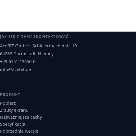
JAK SIĘ Z NAMI SKONTAKTOWAĆ
AceBIT GmbH · Schleiermacherstr. 10
64283 Darmstadt, Niemcy
+49 6151 13650-0
info@acebit.de
PRODUKT
Pobierz
Zrzuty ekranu
Najważniejsze cechy
Specyfikacja
Poprzednie wersje