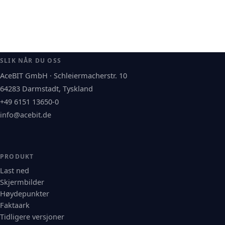
SLIK NÅR DU OSS
AceBIT GmbH · Schleiermacherstr. 10
64283 Darmstadt, Tyskland
+49 6151 13650-0
info@acebit.de
PRODUKT
Last ned
Skjermbilder
Høydepunkter
Faktaark
Tidligere versjoner