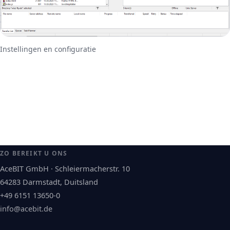
Instellingen en configuratie
ZO BEREIKT U ONS
AceBIT GmbH · Schleiermacherstr. 10
64283 Darmstadt, Duitsland
+49 6151 13650-0
info@acebit.de