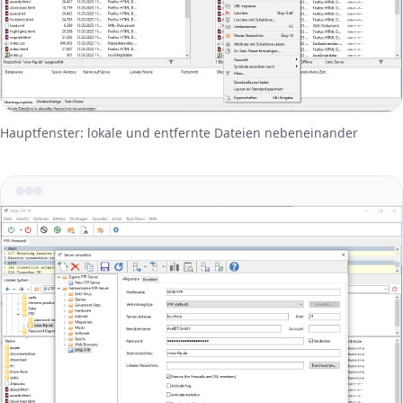
Hauptfenster: lokale und entfernte Dateien nebeneinander