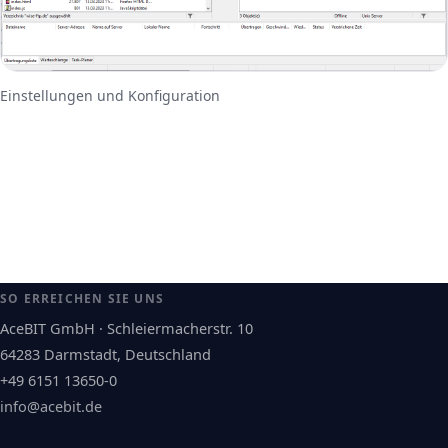
Einstellungen und Konfiguration
SO ERREICHEN SIE UNS
AceBIT GmbH · Schleiermacherstr. 10
64283 Darmstadt, Deutschland
+49 6151 13650-0
info@acebit.de