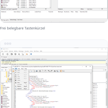
Frei belegbare Tastenkürzel