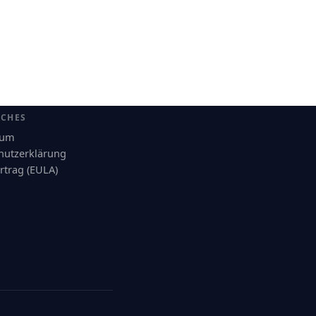
ICHES
sum
hutzerklärung
rtrag (EULA)