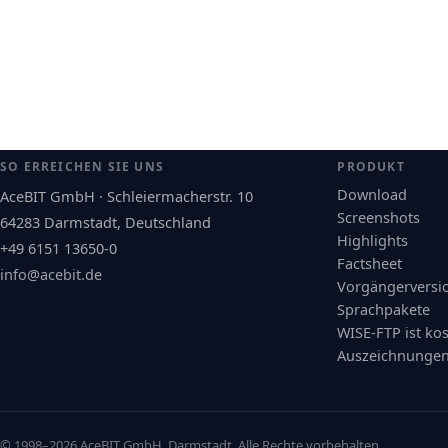
SO ERREICHEN SIE UNS
PRODUKT
Download
AceBIT GmbH · Schleiermacherstr. 10
Screenshots
64283 Darmstadt, Deutschland
Highlights
+49 6151 13650-0
Factsheet
info@acebit.de
Vorgängerversi
Sprachpakete
WISE-FTP ist ko
Auszeichnunge
© 1998–2026 AceBIT GmbH, Darmstadt. Alle Rechte vorbehalten.