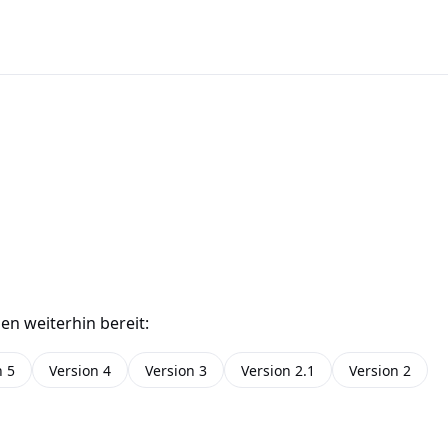
en weiterhin bereit:
n 5
Version 4
Version 3
Version 2.1
Version 2