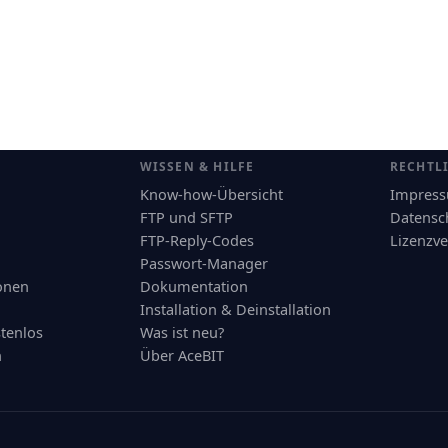
WISSEN & HILFE
RECHTL
Know-how-Übersicht
Impres
FTP und SFTP
Datensc
FTP-Reply-Codes
Lizenzve
Passwort-Manager
onen
Dokumentation
Installation & Deinstallation
stenlos
Was ist neu?
n
Über AceBIT