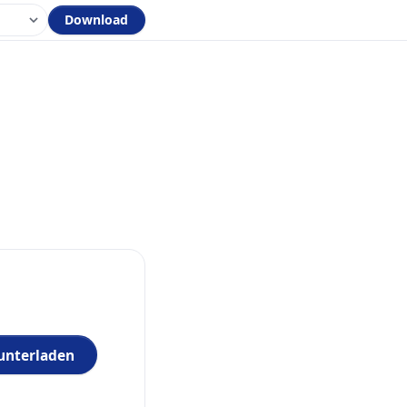
Download
runterladen