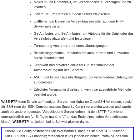
MakeDir und RemoveDir, um Verzeichnisse zu erzeugen und zu
löschen.
DeleteFile, um Dateien auf dem Server zu löschen.
ListItems, um Dateien in Verzeichnissen oder auf dem FTP-
Server aufzulisten.
GetAttributes und SetAttributes, um Attribute für die Datei oder das
Verzeichnis abzurufen und festzulegen.
Fortsetzung von unterbrochenen Übertragungen.
Blockierungsmodus, um Methoden auszuführen und zu warten
bis sie beendet sind.
Kennwort und privater Schlüssel zur Bestimmung der
Authentisierungsart des Servers.
ASCII und binäre Dateiübertragung, um verschiedene Datentypen
zu bearbeiten.
Erledigter Vorgang wird gelöscht, wenn die ausgeführte Methode
beendet wurde.
WISE-FTP
kann für alle auf heutigen Servern verfügbaren OpenSSH Versionen, sowie
für SSH (von der SSH Communications Security Corp.) verwendet werden und wurde
auch bei anderen getestet. Verschiedene Server gehen mit den SFTP-Funktionen
unterschiedlich um (z. B. fügen manche "/" an das Ende eines jeden Verzeichnisses
hinzu),
WISE-FTP
hat jedoch keine Schwierigkeiten damit.
HINWEIS:
Häufig besteht das Missverständnis, dass es sich bei SFTP einfach
um FTP über SSH handele; tatsächlich ist es jedoch ein neues Protokoll, das von