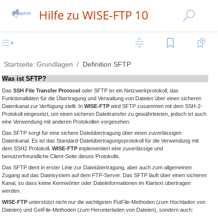
Hilfe zu WISE-FTP 10
Startseite:
Grundlagen
Definition SFTP
Was ist SFTP?
Das
SSH File Transfer Protocol
oder SFTP ist ein Netzwerkprotokoll, das
Funktionalitäten für die Übertragung und Verwaltung von Dateien über einen sicheren
Datenkanal zur Verfügung stellt. In
WISE-FTP
wird SFTP zusammen mit dem SSH-2-
Protokoll eingesetzt, um einen sicheren Dateitransfer zu gewährleisten, jedoch ist auch
eine Verwendung mit anderen Protokollen vorgesehen.
Das SFTP sorgt für eine sichere Dateiübertragung über einen zuverlässigen
Datenkanal. Es ist das Standard-Dateiübertragungsprotokoll für die Verwendung mit
dem SSH2 Protokoll.
WISE-FTP
implementiert eine zuverlässige und
benutzerfreundliche Client-Seite dieses Protokolls.
Das SFTP dient in erster Linie zur Dateiübertragung, aber auch zum allgemeinen
Zugang auf das Dateisystem auf dem FTP-Server. Das SFTP läuft über einen sicheren
Kanal, so dass keine Kennwörter oder Dateiinformationen im Klartext übertragen
werden.
WISE-FTP
unterstützt nicht nur die wichtigsten PutFile-Methoden (zum Hochladen von
Dateien) und GetFile-Methoden (zum Herunterladen von Dateien), sondern auch: