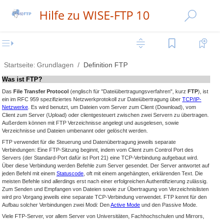
Hilfe zu WISE-FTP 10
Startseite:
Grundlagen
Definition FTP
Was ist FTP?
Das
File Transfer Protocol
(englisch für "Dateiübertragungsverfahren", kurz
FTP
), ist
ein im RFC 959 spezifiziertes Netzwerkprotokoll zur Dateiübertragung über
TCP/IP-
Netzwerke
. Es wird benutzt, um Dateien vom Server zum Client (Download), vom
Client zum Server (Upload) oder clientgesteuert zwischen zwei Servern zu übertragen.
Außerdem können mit FTP Verzeichnisse angelegt und ausgelesen, sowie
Verzeichnisse und Dateien umbenannt oder gelöscht werden.
FTP verwendet für die Steuerung und Datenübertragung jeweils separate
Verbindungen: Eine FTP-Sitzung beginnt, indem vom Client zum Control Port des
Servers (der Standard-Port dafür ist Port 21) eine TCP-Verbindung aufgebaut wird.
Über diese Verbindung werden Befehle zum Server gesendet. Der Server antwortet auf
jeden Befehl mit einem
Statuscode
, oft mit einem angehängten, erklärenden Text. Die
meisten Befehle sind allerdings erst nach einer erfolgreichen Authentifizierung zulässig.
Zum Senden und Empfangen von Dateien sowie zur Übertragung von Verzeichnislisten
wird pro Vorgang jeweils eine separate TCP-Verbindung verwendet. FTP kennt für den
Aufbau solcher Verbindungen zwei Modi: Den
Active Mode
und den Passive Mode.
Viele FTP-Server, vor allem Server von Universitäten, Fachhochschulen und Mirrors,