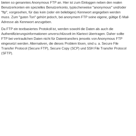
bieten so genanntes Anonymous FTP an. Hier ist zum Einloggen neben den realen
Benutzerkonten ein spezielles Benutzerkonto, typischerweise "anonymous" und/oder
"ftp", vorgesehen, für das kein (oder ein beliebiges) Kennwort angegeben werden
muss. Zum "guten Ton" gehört jedoch, bei anonymem FTP seine eigene, gültige E-Mail-
Adresse als Kennwort anzugeben.
Da FTP ein textbasiertes Protokoll ist, werden sowohl die Daten als auch die
Authentifizierungsinformationen unverschlüsselt im Klartext übertragen. Daher sollte
FTP bei vertraulichen Daten nicht für Datentransfers jenseits von Anonymous FTP
eingesetzt werden. Alternativen, die dieses Problem lösen, sind u. a. Secure File
Transfer Protocol (Secure FTP), Secure Copy (SCP) und SSH File Transfer Protocol
(SFTP).