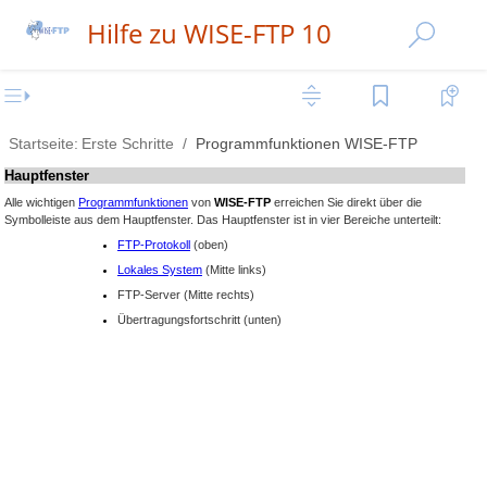
Hilfe zu WISE-FTP 10
Startseite:
Erste Schritte
Programmfunktionen WISE-FTP
Hauptfenster
Alle wichtigen
Programmfunktionen
von
WISE-FTP
erreichen Sie direkt über die
Symbolleiste aus dem Hauptfenster. Das Hauptfenster ist in vier Bereiche unterteilt:
FTP-Protokoll
(oben)
Lokales System
(Mitte links)
FTP-Server (Mitte rechts)
Übertragungsfortschritt (unten)